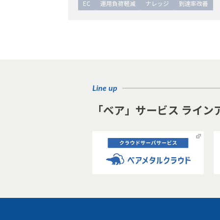
EC
運用負荷軽減
ナレッジ
到達率改善
EC
運用負荷軽減
ナレッジ
到達率改善
Line up
「ベア」サービス ライン