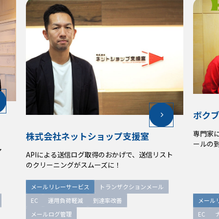
ボク
ボク
専門家
専門家
株式会社ネットショップ支援室
株式会社ネットショップ支援室
。
。
ールの
ールの
ア
ア
APIによる送信ログ取得のおかげで、送信リスト
APIによる送信ログ取得のおかげで、送信リスト
のクリーニングがスムーズに！
のクリーニングがスムーズに！
メールリレーサービス
メールリレーサービス
トランザクションメール
トランザクションメール
EC
EC
運用負荷軽減
運用負荷軽減
到達率改善
到達率改善
メール
メール
メールログ管理
メールログ管理
EC
EC