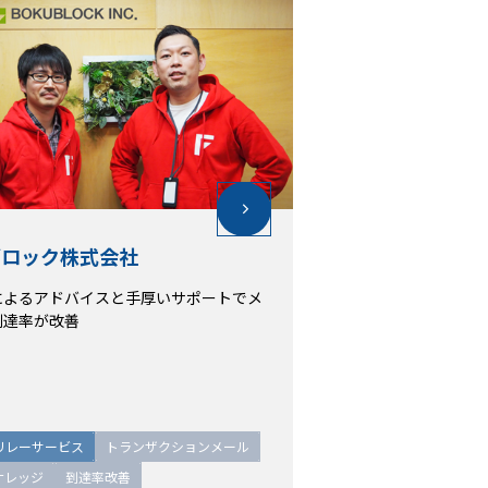
ブロック株式会社
ブロック株式会社
によるアドバイスと手厚いサポートでメ
によるアドバイスと手厚いサポートでメ
到達率が改善
到達率が改善
リレーサービス
リレーサービス
トランザクションメール
トランザクションメール
ナレッジ
ナレッジ
到達率改善
到達率改善