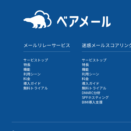
メールリレーサービス
迷惑メールスコアリン
サービストップ
サービストップ
特長
特長
機能
機能
利用シーン
利用シーン
料金
料金
導入ガイド
導入ガイド
無料トライアル
無料トライアル
DMARC分析
SPFホスティング
BIMI導入支援