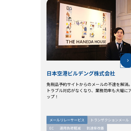
日本空港ビルデング株式会社
日本空港ビルデング株式会社
免税品予約サイトからのメールの不達を解消
免税品予約サイトからのメールの不達を解消
トラブル対応がなくなり、業務効率も大幅に
トラブル対応がなくなり、業務効率も大幅に
ップ！
ップ！
メールリレーサービス
メールリレーサービス
トランザクションメール
トランザクションメール
EC
EC
運用負荷軽減
運用負荷軽減
到達率改善
到達率改善