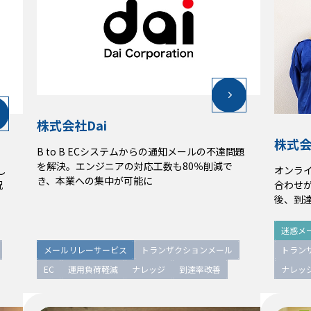
株式会社Dai
株式会社Dai
株式
株式
B to B ECシステムからの通知メールの不達問題
B to B ECシステムからの通知メールの不達問題
を解決。エンジニアの対応工数も80％削減で
を解決。エンジニアの対応工数も80％削減で
オンラ
し
し
オンラ
き、本業への集中が可能に
き、本業への集中が可能に
合わせ
況
況
合わせ
後、到
後、到
迷惑メ
迷惑メ
メールリレーサービス
トランザクションメール
トラン
メールリレーサービス
トランザクションメール
トラン
EC
運用負荷軽減
ナレッジ
到達率改善
ナレッ
EC
運用負荷軽減
ナレッジ
到達率改善
ナレッ