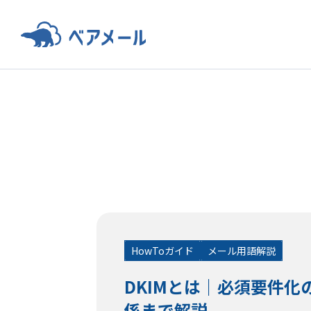
HowToガイド
メール用語解説
DKIMとは｜必須要件化の
係まで解説