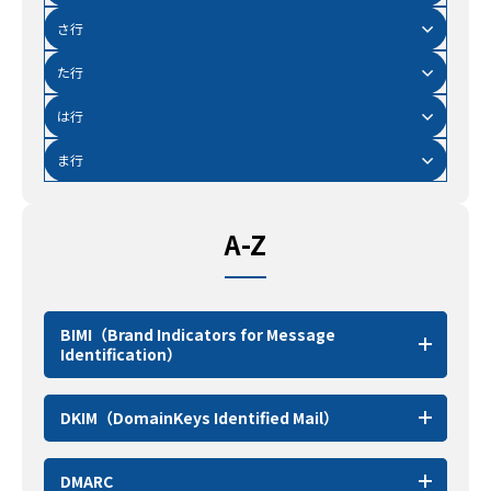
さ行
た行
は行
ま行
A-Z
BIMI（Brand Indicators for Message
Identification）
DKIM（DomainKeys Identified Mail）
DMARC