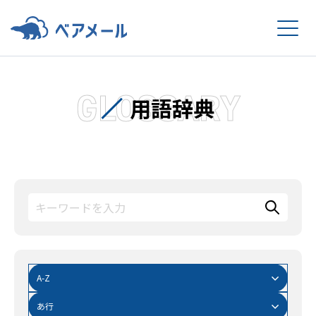
GLOSSARY
用語辞典
A-Z
あ行