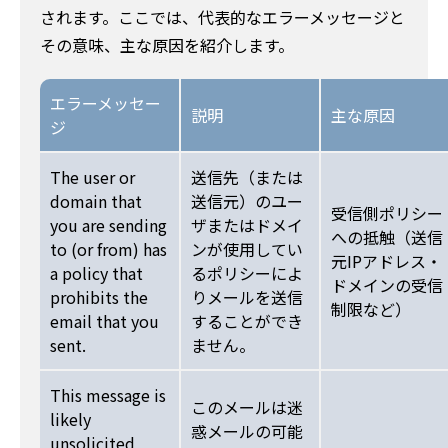
されます。ここでは、代表的なエラーメッセージと
その意味、主な原因を紹介します。
エラーメッセー
説明
主な原因
ジ
The user or
送信先（または
domain that
送信元）のユー
受信側ポリシー
you are sending
ザまたはドメイ
への抵触（送信
to (or from) has
ンが使用してい
元IPアドレス・
a policy that
るポリシーによ
ドメインの受信
prohibits the
りメールを送信
制限など）
email that you
することができ
sent.
ません。
This message is
このメールは迷
likely
惑メールの可能
unsolicited