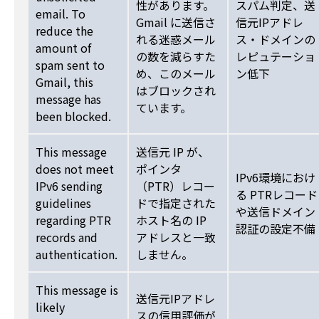
性があります。
スパム判定、送
email. To
Gmail に送信さ
信元IPアドレ
reduce the
れる迷惑メール
ス・ドメインの
amount of
の数を減らすた
レピュテーショ
spam sent to
め、このメール
ン低下
Gmail, this
はブロックされ
message has
ています。
been blocked.
This message
送信元 IP が、
does not meet
ポインタ
IPv6環境におけ
IPv6 sending
（PTR）レコー
る PTRレコード
guidelines
ドで指定された
や送信ドメイン
regarding PTR
ホスト名の IP
認証の設定不備
records and
アドレスと一致
authentication.
しません。
This message is
送信元IPアドレ
likely
スの信用評価が