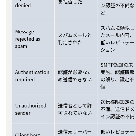
を拒否した
denied
ン認証の不備な
ど
スパムに類似し
Message
スパムメールと
たメール内容、
rejected as
判定された
低いレピュテー
spam
ション
SMTP認証の未
Authentication
認証が必要なた
実施、認証情報
required
め送信できない
の誤り、設定不
備
送信権限設定の
Unauthorized
送信者として許
不備、送信ドメ
sender
可されていない
イン認証の不備
送信元サーバー
低いレピュテー
Client host